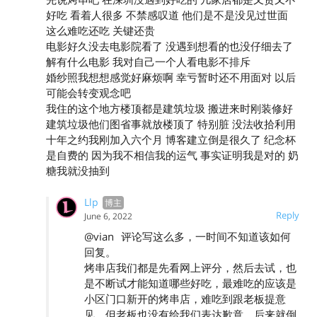
好吃 看着人很多 不禁感叹道 他们是不是没见过世面
这么难吃还吃 关键还贵
电影好久没去电影院看了 没遇到想看的也没仔细去了
解有什么电影 我对自己一个人看电影不排斥
婚纱照我想想感觉好麻烦啊 幸亏暂时还不用面对 以后
可能会转变观念吧
我住的这个地方楼顶都是建筑垃圾 搬进来时刚装修好
建筑垃圾他们图省事就放楼顶了 特别脏 没法收拾利用
十年之约我刚加入六个月 博客建立倒是很久了 纪念杯
是自费的 因为我不相信我的运气 事实证明我是对的 奶
糖我就没抽到
Llp
Reply
June 6, 2022
@vian
评论写这么多，一时间不知道该如何
回复。
烤串店我们都是先看网上评分，然后去试，也
是不断试才能知道哪些好吃，最难吃的应该是
小区门口新开的烤串店，难吃到跟老板提意
见，但老板也没有给我们表达歉意，后来就倒