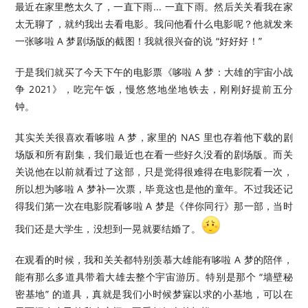
最近在家里憋太久了，一直下雨... 一直下雨。然后关关看我在家
太无聊了，就约我出去看电影。我问他看什么电影呢？他就发来
一张哆啦 A 梦剧场版的截图！我就很兴奋的说 “好好好！”
于是我们就买了今天下午的电影票《哆啦 A 梦：大雄的宇宙小战
争 2021》，吃完午饭，慢悠悠地坐地铁去，刚刚好提前五分
钟。
其实关关很喜欢看哆啦 A 梦，家里的 NAS 里也存着他下载的剧
场版和所有剧集，我们最近也在看一些好久没看的剧场版。而关
关说他在以前就看过了这部，只是觉得很难得在电影院看一次，
所以想为哆啦 A 梦补一次票，毕竟这也是他的童年。不过我还记
得我们第一次在电影院看哆啦 A 梦是《伴你同行》那一部，当时
我们还是大学生，没想到一晃就要结婚了。
在观看的时候，我和关关都特别羡慕大雄能有哆啦 A 梦的陪伴，
能有那么多道具带着大雄去整个宇宙游历。特别是那个 “墙壁秘
密基地” 的道具，真就是我们小时候梦寐以求的小基地，可以在