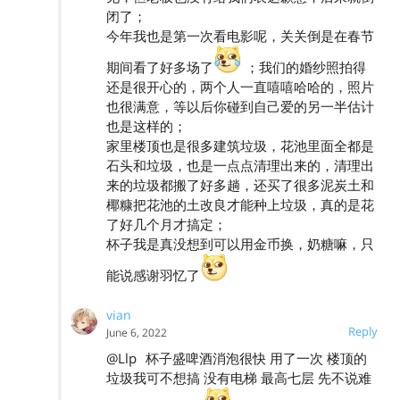
闭了；
今年我也是第一次看电影呢，关关倒是在春节
期间看了好多场了
；
我们的婚纱照拍得
还是很开心的，两个人一直嘻嘻哈哈的，照片
也很满意，等以后你碰到自己爱的另一半估计
也是这样的；
家里楼顶也是很多建筑垃圾，花池里面全都是
石头和垃圾，也是一点点清理出来的，清理出
来的垃圾都搬了好多趟，还买了很多泥炭土和
椰糠把花池的土改良才能种上垃圾，真的是花
了好几个月才搞定；
杯子我是真没想到可以用金币换，奶糖嘛，只
能说感谢羽忆了
vian
Reply
June 6, 2022
@Llp
杯子盛啤酒消泡很快 用了一次 楼顶的
垃圾我可不想搞 没有电梯 最高七层 先不说难