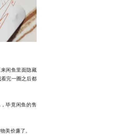
原来闲鱼里面隐藏
我看完一圈之后都
吧，毕竟闲鱼的售
是物美价廉了。