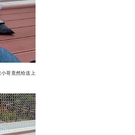
卖小哥竟然给送上