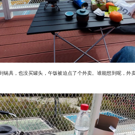
到锅具，也没买罐头，午饭被迫点了个外卖。谁能想到呢，外