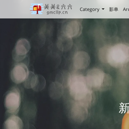
Category
影单
Ar