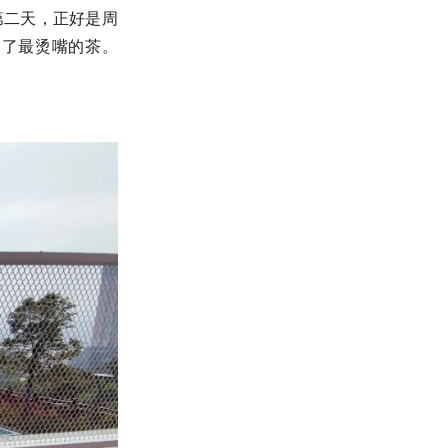
第二天，正好是周
喝了最烫嘴的茶。