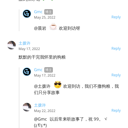
Gmc
Reply
May 25, 2022
@晨岩
欢迎到访呀
土拨许
Reply
May 17, 2022
默默的干完我怀里的狗粮
Gmc
Reply
May 17, 2022
@土拨许
欢迎到访，我们不撒狗粮，我
们只分享故事
土拨许
Reply
May 22, 2022
@Gmc
以后常来听故事了，祝 99。ヾ
(≧∇≦*) ゝ