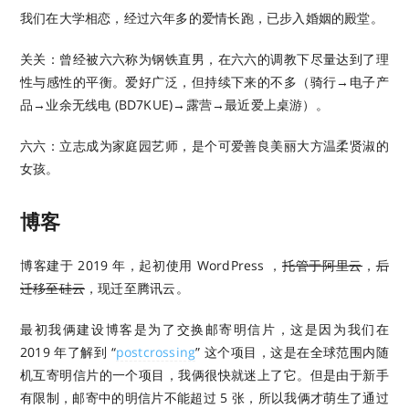
我们在大学相恋，经过六年多的爱情长跑，已步入婚姻的殿堂。
关关：曾经被六六称为钢铁直男，在六六的调教下尽量达到了理
性与感性的平衡。爱好广泛，但持续下来的不多（骑行→电子产
品→业余无线电 (BD7KUE)→露营→最近爱上桌游）。
六六：立志成为家庭园艺师，是个可爱善良美丽大方温柔贤淑的
女孩。
博客
博客建于 2019 年，起初使用 WordPress ，
托管于阿里云
，
后
迁移至硅云
，现迁至腾讯云。
最初我俩建设博客是为了交换邮寄明信片，这是因为我们在
2019 年了解到 “
postcrossing
” 这个项目，这是在全球范围内随
机互寄明信片的一个项目，我俩很快就迷上了它。但是由于新手
有限制，邮寄中的明信片不能超过 5 张，所以我俩才萌生了通过