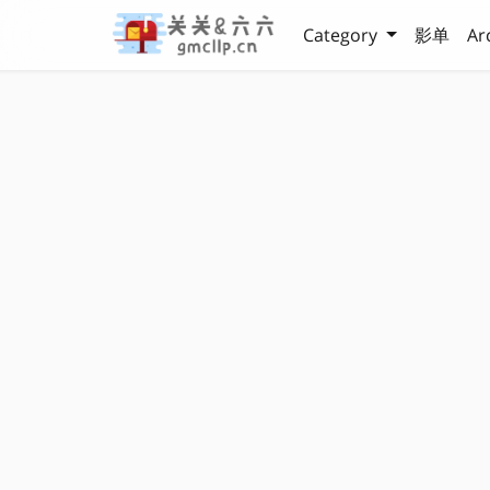
Category
影单
Ar