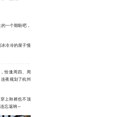
人生的一个期盼吧，
间冰冷冷的屋子慢
差，恰逢周四、周
，连夜规划了杭州
，穿上秋裤也不顶
流连忘返呐～