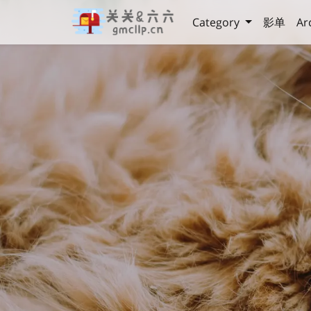
Category
影单
Ar