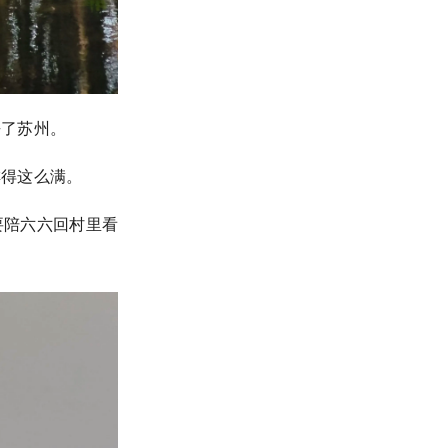
去了苏州。
排得这么满。
要陪六六回村里看